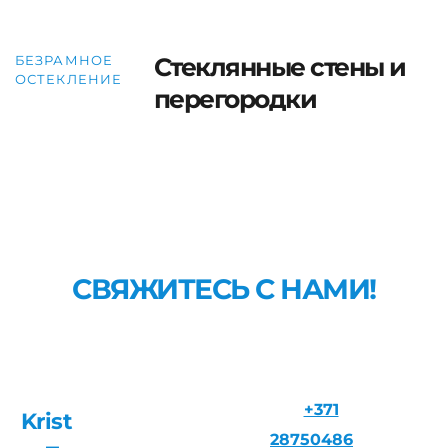
БЕЗРАМНОЕ
Стеклянные стены и
ОСТЕКЛЕНИЕ
перегородки
СВЯЖИТЕСЬ
С НАМИ!
Наши специалисты ответят на все ваши вопросы.
стеклянная дверь &
T:
+371
Э:
Krist
стеклянные стены
28750486
krists@js