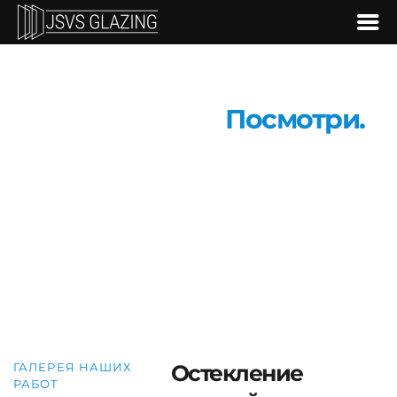
Наши работы.
Посмотри.
Наша команда состоит из квалифицированных
сотрудников с опытом работы более 15 лет. Мы
сотрудничаем с эстонским производителем
Malmerk, зарекомендовавшим себя как
производитель качественной продукции.
ГАЛЕРЕЯ НАШИХ
Остекление
РАБОТ