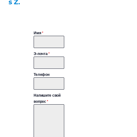
s Z.
vs.lv
Предоставленная информация
Нап
будет использоваться только для
Имя
*
связи и не будет передана третьим
лицам.
иши
те
Э-почта
*
нам
Телефон
Напишите свой
вопрос
*